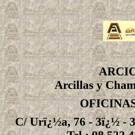
ARCI
Arcillas y Cham
OFICINA
C/ Urï¿½a, 76 - 3ï¿½