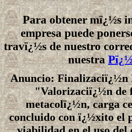
Para obtener mï¿½s i
empresa puede ponerse
travï¿½s de nuestro corre
nuestra
Pï¿½
Anuncio: Finalizaciï¿½n 
"Valorizaciï¿½n de 
metacolï¿½n, carga ce
concluido con ï¿½xito el p
viabilidad en el uso de